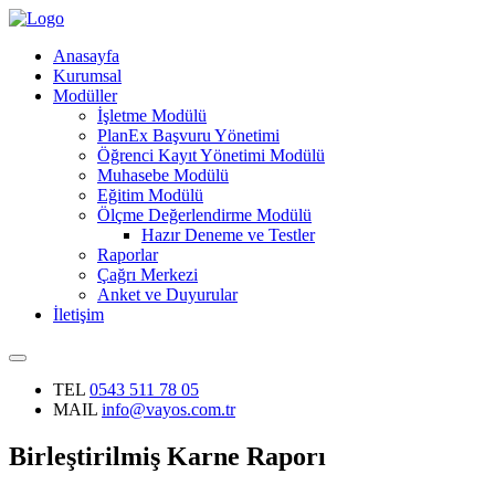
Anasayfa
Kurumsal
Modüller
İşletme Modülü
PlanEx Başvuru Yönetimi
Öğrenci Kayıt Yönetimi Modülü
Muhasebe Modülü
Eğitim Modülü
Ölçme Değerlendirme Modülü
Hazır Deneme ve Testler
Raporlar
Çağrı Merkezi
Anket ve Duyurular
İletişim
TEL
0543 511 78 05
MAIL
info@vayos.com.tr
Birleştirilmiş Karne Raporı