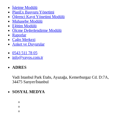
İşletme Modülü
PlanEx Başvuru Yönetimi
Öğrenci Kayıt Yönetimi Modülü
Muhasebe Modülü
Eğitim Modülü
Ölçme Değerlendirme Modülü
Raporlar
Çağrı Merkezi
Anket ve Duyurular
0543 511 78 05
info@vayos.com.tr
ADRES
Vadi Istanbul Park Etabı, Ayazağa, Kemerburgaz Cd. D:7A,
34475 Sarıyer/İstanbul
SOSYAL MEDYA