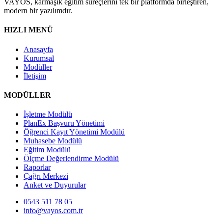
VAYOS, karmaşık eğitim süreçlerini tek bir platformda birleştiren,
modern bir yazılımdır.
HIZLI MENÜ
Anasayfa
Kurumsal
Modüller
İletişim
MODÜLLER
İşletme Modülü
PlanEx Başvuru Yönetimi
Öğrenci Kayıt Yönetimi Modülü
Muhasebe Modülü
Eğitim Modülü
Ölçme Değerlendirme Modülü
Raporlar
Çağrı Merkezi
Anket ve Duyurular
0543 511 78 05
info@vayos.com.tr