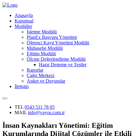
Anasayfa
Kurumsal
Modüller
İşletme Modülü
PlanEx Başvuru Yönetimi
Öğrenci Kayıt Yönetimi Modülü
Muhasebe Modülü
Eğitim Modülü
Ölçme Değerlendirme Modülü
Hazır Deneme ve Testler
Raporlar
Çağrı Merkezi
Anket ve Duyurular
İletişim
TEL
0543 511 78 05
MAIL
info@vayos.com.tr
İnsan Kaynakları Yönetimi: Eğitim
Kurumlarında Dijital Çözümler ile Etkili