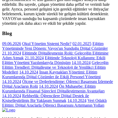
edilebilir. Bu sayede, çalışan yönetimi daha şeffaf ve verimli hale
gelir. Ayrıca, personel gelişimi için gerekli eğitimler ve ihtiyaçlar
belirlenerek, kurum içinde sürekli bir gelişim kültürü desteklenir.
VAYOS'un sunduğu bu kapsamlı çözümlerle insan kaynakları
yönetimi çok daha akıcı ve etkili bir şekilde yapılır.
Blog
09.06.2026
Okul Yönetim Sistemi Nedir?
02.01.2025
Eğitim
Yönetiminde Yeni Dönem: Vayos'un Sunduğu Dijital Çözümler
21.10.2024
Eğitimde Dijitalleşmenin Rolü: Geleceğin Eğitimine
Adım Atmak
21.10.2024
Eğitimde Teknoloji Kullanımı: Etkili
Eğitim Yönetimi Yazılımlarıyla Dönüşüm
14.10.2024
Geleceğin
Eğitim Trendleri: Dijitalleşme ve Teknoloji ile Yenilikçi Eğitim
Modelleri
14.10.2024
İnsan Kaynakları Yönetimi: Eğitim
Kurumlarında Dijital Çözümler ile Etkili Personel Yönetimi
14.10.2024
Ölçme ve Değerlendirme: Öğrenci Başarısını İzlemede
Dijital Araçların Rolü
14.10.2024
Ön Muhasebe: Eğitim
Kurumlarında Finansal Süreçleri Dijitalleştirmenin Avantajları
14.10.2024
Rehberlik: Öğrencilere Dijital Destek ile
Kişiselleştirilmiş Bir Yaklaşım Sunmak
14.10.2024
Veri Odaklı
Eğitim: Dijital Araçlarla Öğrenci Başarısını Artırmanın Yolları